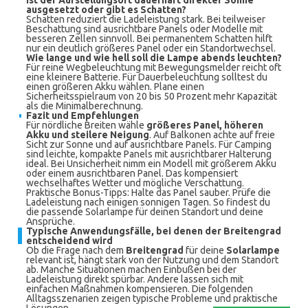
Ist der Aufstellungsort dauerhaft direkter Sonne
ausgesetzt oder gibt es Schatten?
Schatten reduziert die Ladeleistung stark. Bei teilweiser
Beschattung sind ausrichtbare Panels oder Modelle mit
besseren Zellen sinnvoll. Bei permanentem Schatten hilft
nur ein deutlich größeres Panel oder ein Standortwechsel.
Wie lange und wie hell soll die Lampe abends leuchten?
Für reine Wegbeleuchtung mit Bewegungsmelder reicht oft
eine kleinere Batterie. Für Dauerbeleuchtung solltest du
einen größeren Akku wählen. Plane einen
Sicherheitsspielraum von 20 bis 50 Prozent mehr Kapazität
als die Minimalberechnung.
Fazit und Empfehlungen
Für nördliche Breiten wähle
größeres Panel, höheren
Akku und steilere Neigung
. Auf Balkonen achte auf freie
Sicht zur Sonne und auf ausrichtbare Panels. Für Camping
sind leichte, kompakte Panels mit ausrichtbarer Halterung
ideal. Bei Unsicherheit nimm ein Modell mit größerem Akku
oder einem ausrichtbaren Panel. Das kompensiert
wechselhaftes Wetter und mögliche Verschattung.
Praktische Bonus-Tipps: Halte das Panel sauber. Prüfe die
Ladeleistung nach einigen sonnigen Tagen. So findest du
die passende Solarlampe für deinen Standort und deine
Ansprüche.
Typische Anwendungsfälle, bei denen der Breitengrad
entscheidend wird
Ob die Frage nach dem
Breitengrad
für deine
Solarlampe
relevant ist, hängt stark von der Nutzung und dem Standort
ab. Manche Situationen machen Einbußen bei der
Ladeleistung direkt spürbar. Andere lassen sich mit
einfachen Maßnahmen kompensieren. Die folgenden
Alltagsszenarien zeigen typische Probleme und praktische