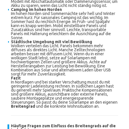
Modell mit Abschaltautomatik oder Dämmerungssensor, um
Akku zu sparen, wenn das Licht nicht ständig nötig ist.
Camping im hohen Norden
Im hohen Norden sind Sommernächte sehr hell und Winter
extrem kurz. Für saisonales Camping ist das wichtig. Im
Sommer hast du reichlich Energie. Im Früh- und Spätjahr
kann es knapp werden. Mobil einstellbare Panels und
Zusatzakkus sind hier sinnvoll. Leichte, transportable
Panels mit Halterung erleichtern die Ausrichtung auf die
Sonne.
Städtische Umgebung mit viel Bewölkung
Wolken verteilen das Licht. Panels bekommen mehr
diffuses als direktes Licht. Manche Zelltechnologien
arbeiten besser mit diffusem Licht. Wenn du in einer
wolkigen Stadt lebst, setze auf Solarlampen mit
hochwertigeren Zellen und größere Akkus. Achte auf
Herstellerangaben zur Leistung bei Bewölkung. Eine
Kombination aus Solar und alternativem Laden über USB
sorgt für mehr Zuverlässigkeit.
Fazit
In Nordlagen und bei starker Verschattung musst du mit
geringerer Ladeleistung rechnen. In südlichen Lagen hast
du generell mehr Spielraum. Praktische Kompensationen
sind größere Akkus, ausrichtbare oder externe Panels,
saubere Montageplätze und energiesparende
Steuerungen. So passt du deine Solarlampe an den eigenen
Breitengrad
und die konkrete Wohnsituation an.
Häufige Fragen zum Einfluss des Breitengrads auf die