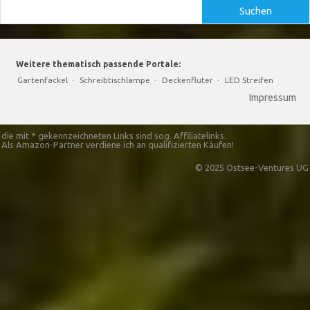
Suchen
Weitere thematisch passende Portale:
Gartenfackel
·
Schreibtischlampe
·
Deckenfluter
·
LED Streifen
Impressum
die mit * gekennzeichneten Links sind sog. Affiliatelinks.
Als Amazon-Partner verdiene ich an qualifizierten Käufen!
© 2025 Ostsee-Ventures UG