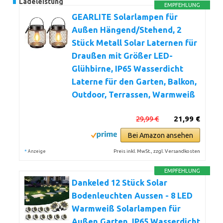
Ladeleistung
EMPFEHLUNG
GEARLITE Solarlampen für
Außen Hängend/Stehend, 2
Stück Metall Solar Laternen für
Draußen mit Größer LED-
Glühbirne, IP65 Wasserdicht
Laterne für den Garten, Balkon,
Outdoor, Terrassen, Warmweiß
29,99 €
21,99 €
Bei Amazon ansehen
*
Preis inkl. MwSt., zzgl. Versandkosten
Anzeige
EMPFEHLUNG
Dankeled 12 Stück Solar
Bodenleuchten Aussen - 8 LED
Warmweiß Solarlampen für
Außen Garten, IP65 Wasserdicht