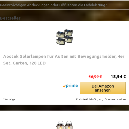
Beeinträchtigen Abdeckungen oder Diffusoren die Ladeleistung?
Bestseller
Aootek Solarlampen für Außen mit Bewegungsmelder, 4er
Set, Garten, 120 LED
36,99 €
18,94 €
Bei Amazon
ansehen
*
Preis inkl. MwSt., zzgl. Versandkosten
Anzeige