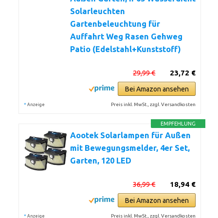
Solarleuchten
Gartenbeleuchtung für
Auffahrt Weg Rasen Gehweg
Patio (Edelstahl+Kunststoff)
29,99 €
23,72 €
Bei Amazon ansehen
*
Preis inkl. MwSt., zzgl. Versandkosten
Anzeige
EMPFEHLUNG
Aootek Solarlampen für Außen
mit Bewegungsmelder, 4er Set,
Garten, 120 LED
36,99 €
18,94 €
Bei Amazon ansehen
*
Preis inkl. MwSt., zzgl. Versandkosten
Anzeige