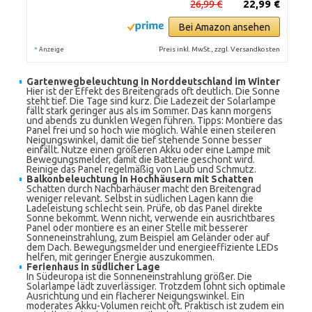
26,99 €
22,99 €
Bei Amazon ansehen
*
Preis inkl. MwSt., zzgl. Versandkosten
Anzeige
Gartenwegbeleuchtung in Norddeutschland im Winter
Hier ist der Effekt des Breitengrads oft deutlich. Die Sonne
steht tief. Die Tage sind kurz. Die Ladezeit der Solarlampe
fällt stark geringer aus als im Sommer. Das kann morgens
und abends zu dunklen Wegen führen. Tipps: Montiere das
Panel frei und so hoch wie möglich. Wähle einen steileren
Neigungswinkel, damit die tief stehende Sonne besser
einfällt. Nutze einen größeren Akku oder eine Lampe mit
Bewegungsmelder, damit die Batterie geschont wird.
Reinige das Panel regelmäßig von Laub und Schmutz.
Balkonbeleuchtung in Hochhäusern mit Schatten
Schatten durch Nachbarhäuser macht den Breitengrad
weniger relevant. Selbst in südlichen Lagen kann die
Ladeleistung schlecht sein. Prüfe, ob das Panel direkte
Sonne bekommt. Wenn nicht, verwende ein ausrichtbares
Panel oder montiere es an einer Stelle mit besserer
Sonneneinstrahlung, zum Beispiel am Geländer oder auf
dem Dach. Bewegungsmelder und energieeffiziente LEDs
helfen, mit geringer Energie auszukommen.
Ferienhaus in südlicher Lage
In Südeuropa ist die Sonneneinstrahlung größer. Die
Solarlampe lädt zuverlässiger. Trotzdem lohnt sich optimale
Ausrichtung und ein flacherer Neigungswinkel. Ein
moderates Akku-Volumen reicht oft. Praktisch ist zudem ein