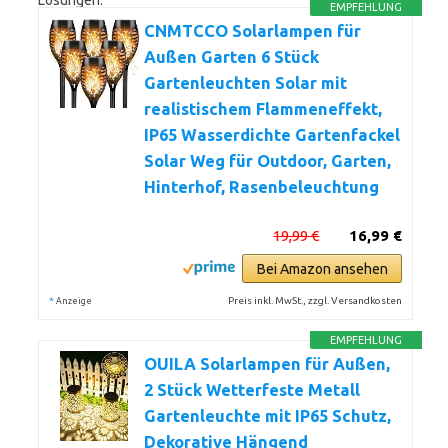
Lösungen.
EMPFEHLUNG
CNMTCCO Solarlampen für
Außen Garten 6 Stück
Gartenleuchten Solar mit
realistischem Flammeneffekt,
IP65 Wasserdichte Gartenfackel
Solar Weg für Outdoor, Garten,
Hinterhof, Rasenbeleuchtung
19,99 €
16,99 €
Bei Amazon ansehen
*
Preis inkl. MwSt., zzgl. Versandkosten
Anzeige
EMPFEHLUNG
OUILA Solarlampen für Außen,
2 Stück Wetterfeste Metall
Gartenleuchte mit IP65 Schutz,
Dekorative Hängend