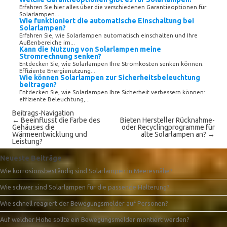
Erfahren Sie hier alles über die verschiedenen Garantieoptionen für
Solarlampen...
Wie funktioniert die automatische Einschaltung bei
Solarlampen?
Erfahren Sie, wie Solarlampen automatisch einschalten und Ihre
Außenbereiche im...
Kann die Nutzung von Solarlampen meine
Stromrechnung senken?
Entdecken Sie, wie Solarlampen Ihre Stromkosten senken können.
Effiziente Energienutzung...
Wie können Solarlampen zur Sicherheitsbeleuchtung
beitragen?
Entdecken Sie, wie Solarlampen Ihre Sicherheit verbessern können:
effiziente Beleuchtung,...
Beitrags-Navigation
←
Beeinflusst die Farbe des
Bieten Hersteller Rücknahme-
Gehäuses die
oder Recyclingprogramme für
Wärmeentwicklung und
alte Solarlampen an?
→
Leistung?
Neueste Beiträge
Wie korrosionsbeständig sind Solarlampen in Meeresnähe?
Wie schwer sind Solarlampen für die passende Halterung?
Wie schnell reagiert der Bewegungsmelder auf Personen?
Auf welcher Höhe sollte ein Bewegungsmelder montiert werden?