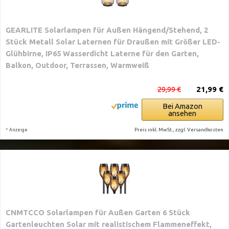
GEARLITE Solarlampen für Außen Hängend/Stehend, 2
Stück Metall Solar Laternen für Draußen mit Größer LED-
Glühbirne, IP65 Wasserdicht Laterne für den Garten,
Balkon, Outdoor, Terrassen, Warmweiß
29,99 €
21,99 €
Bei Amazon
ansehen
*
Preis inkl. MwSt., zzgl. Versandkosten
Anzeige
CNMTCCO Solarlampen für Außen Garten 6 Stück
Gartenleuchten Solar mit realistischem Flammeneffekt,