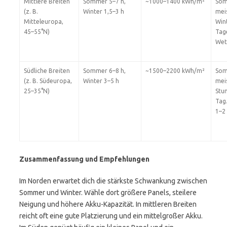
Mittlere Breiten
Sommer 5–7 h,
~1000–1400 kWh/m²
Som
(z. B.
Winter 1,5–3 h
meis
Mitteleuropa,
Win
45–55°N)
Tag
Wet
Südliche Breiten
Sommer 6–8 h,
~1500–2200 kWh/m²
Som
(z. B. Südeuropa,
Winter 3–5 h
mei
25–35°N)
Stun
Tag.
1–2
Zusammenfassung und Empfehlungen
Im Norden erwartet dich die stärkste Schwankung zwischen
Sommer und Winter. Wähle dort größere Panels, steilere
Neigung und höhere Akku-Kapazität. In mittleren Breiten
reicht oft eine gute Platzierung und ein mittelgroßer Akku.