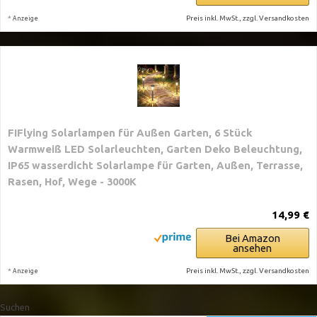
*
Preis inkl. MwSt., zzgl. Versandkosten
Anzeige
FIFlying Solarlampen für Außen Garten, 6 Stück
Warmweiß LED Solarleuchten, Garten Deko Beleuchtung,
IP65 wasserdicht Solarlampe für Garten, Außen, Terrasse,
Rasen, Hof, Wege - 3000K
14,99 €
Bei Amazon
ansehen
*
Preis inkl. MwSt., zzgl. Versandkosten
Anzeige
Suchen