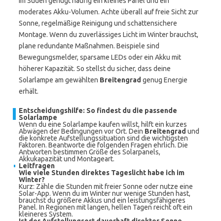
Im Süden genügt häufig ein kleines Panel und ein
moderates Akku-Volumen. Achte überall auf freie Sicht zur
Sonne, regelmäßige Reinigung und schattensichere
Montage. Wenn du zuverlässiges Licht im Winter brauchst,
plane redundante Maßnahmen. Beispiele sind
Bewegungsmelder, sparsame LEDs oder ein Akku mit
höherer Kapazität. So stellst du sicher, dass deine
Solarlampe am gewählten
Breitengrad
genug Energie
erhält.
Entscheidungshilfe: So findest du die passende
Solarlampe
Wenn du eine Solarlampe kaufen willst, hilft ein kurzes
Abwägen der Bedingungen vor Ort. Dein
Breitengrad
und
die konkrete Aufstellungs­situation sind die wichtigsten
Faktoren. Beantworte die folgenden Fragen ehrlich. Die
Antworten bestimmen Größe des Solarpanels,
Akkukapazität und Montageart.
Leitfragen
Wie viele Stunden direktes Tageslicht habe ich im
Winter?
Kurz: Zähle die Stunden mit freier Sonne oder nutze eine
Solar-App. Wenn du im Winter nur wenige Stunden hast,
brauchst du größere Akkus und ein leistungsfähigeres
Panel. In Regionen mit langen, hellen Tagen reicht oft ein
kleineres System.