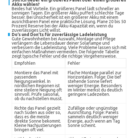
Soll ich lieber ein größeres Panel oder einen größeren
Akku wählen?
Beides hat Vorteile. Ein größeres Panel lädt schneller an
sonnigen Tagen. Ein größerer Akku puffert schlechte Tage
besser. Bei Unsicherheit ist ein größerer Akku mit einem
ausrichtbaren Panel eine praktische Lösung. Plane 20 bis 50
Prozent Reserve bei der Akku-Kapazität ein, wenn du
zuverlässiges Licht willst.
Do’s und Don’ts für zuverlässige Ladeleistung
Gute Gewohnheiten bei Auswahl, Montage und Pflege
verlängern die Lebensdauer deiner Solarlampe und
verbessern die Ladeleistung. Viele Probleme lassen sich mit
einfachen Maßnahmen vermeiden. Die folgende Tabelle
zeigt typische Fehler und die richtige Vorgehensweise.
Empfohlen
Fehler
Montiere das Panel mit
Flache Montage parallel zur
passendem
Horizontalen. Folge: Die tief
Neigungswinkel. In
stehende Sonne liefert
nördlichen Regionen ist
weniger Energie. Besonders
eine steilere Neigung oft
im Winter merkst du deutlich
sinnvoll. Prüfe saisonal,
geringere Ladezeiten.
ob du nachstellen musst.
Richte das Panel gezielt
Zufällige oder ungünstige
nach Süden aus oder so,
Ausrichtung. Folge: Panels
dass es die meiste
sammeln deutlich weniger
direkte Sonne bekommt.
Energie, auch wenn am Tag
Kleine Nachjustierungen
Sonne scheint.
bringen oft viel.