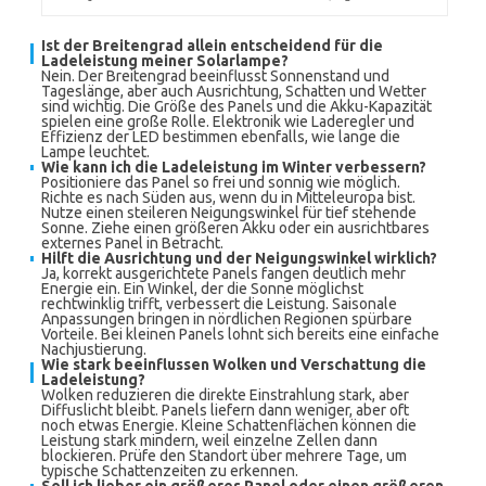
Ist der
Breitengrad
allein entscheidend für die
Ladeleistung meiner
Solarlampe
?
Nein. Der Breitengrad beeinflusst Sonnenstand und
Tageslänge, aber auch Ausrichtung, Schatten und Wetter
sind wichtig. Die Größe des Panels und die Akku-Kapazität
spielen eine große Rolle. Elektronik wie Laderegler und
Effizienz der LED bestimmen ebenfalls, wie lange die
Lampe leuchtet.
Wie kann ich die Ladeleistung im Winter verbessern?
Positioniere das Panel so frei und sonnig wie möglich.
Richte es nach Süden aus, wenn du in Mitteleuropa bist.
Nutze einen steileren Neigungswinkel für tief stehende
Sonne. Ziehe einen größeren Akku oder ein ausrichtbares
externes Panel in Betracht.
Hilft die Ausrichtung und der Neigungswinkel wirklich?
Ja, korrekt ausgerichtete Panels fangen deutlich mehr
Energie ein. Ein Winkel, der die Sonne möglichst
rechtwinklig trifft, verbessert die Leistung. Saisonale
Anpassungen bringen in nördlichen Regionen spürbare
Vorteile. Bei kleinen Panels lohnt sich bereits eine einfache
Nachjustierung.
Wie stark beeinflussen Wolken und Verschattung die
Ladeleistung?
Wolken reduzieren die direkte Einstrahlung stark, aber
Diffuslicht bleibt. Panels liefern dann weniger, aber oft
noch etwas Energie. Kleine Schattenflächen können die
Leistung stark mindern, weil einzelne Zellen dann
blockieren. Prüfe den Standort über mehrere Tage, um
typische Schattenzeiten zu erkennen.