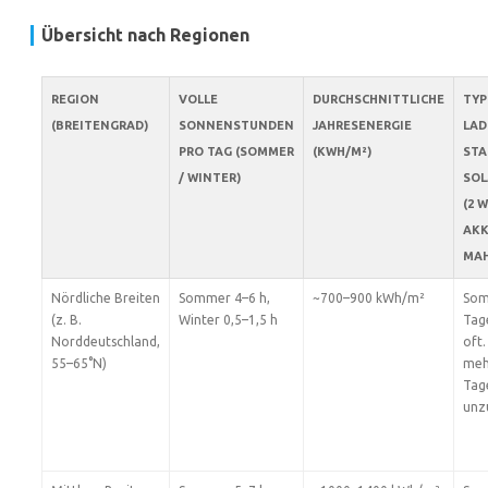
Übersicht nach Regionen
REGION
VOLLE
DURCHSCHNITTLICHE
TYP
(BREITENGRAD)
SONNENSTUNDEN
JAHRESENERGIE
LAD
PRO TAG (SOMMER
(KWH/M²)
STA
/ WINTER)
SOL
(2 
AKK
MAH
Nördliche Breiten
Sommer 4–6 h,
~700–900 kWh/m²
Som
(z. B.
Winter 0,5–1,5 h
Tag
Norddeutschland,
oft.
55–65°N)
meh
Tag
unz