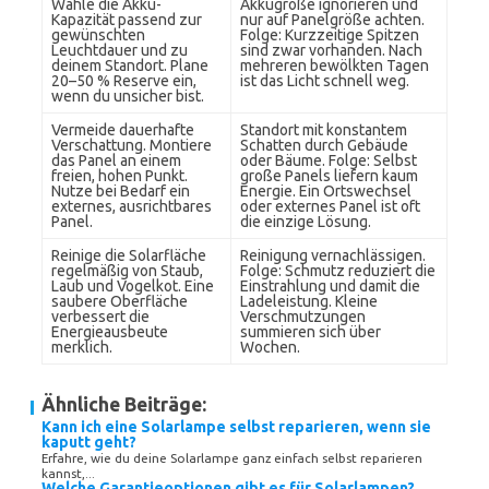
Wähle die Akku-
Akkugröße ignorieren und
Kapazität passend zur
nur auf Panelgröße achten.
gewünschten
Folge: Kurzzeitige Spitzen
Leuchtdauer und zu
sind zwar vorhanden. Nach
deinem Standort. Plane
mehreren bewölkten Tagen
20–50 % Reserve ein,
ist das Licht schnell weg.
wenn du unsicher bist.
Vermeide dauerhafte
Standort mit konstantem
Verschattung. Montiere
Schatten durch Gebäude
das Panel an einem
oder Bäume. Folge: Selbst
freien, hohen Punkt.
große Panels liefern kaum
Nutze bei Bedarf ein
Energie. Ein Ortswechsel
externes, ausrichtbares
oder externes Panel ist oft
Panel.
die einzige Lösung.
Reinige die Solarfläche
Reinigung vernachlässigen.
regelmäßig von Staub,
Folge: Schmutz reduziert die
Laub und Vogelkot. Eine
Einstrahlung und damit die
saubere Oberfläche
Ladeleistung. Kleine
verbessert die
Verschmutzungen
Energieausbeute
summieren sich über
merklich.
Wochen.
Ähnliche Beiträge:
Kann ich eine Solarlampe selbst reparieren, wenn sie
kaputt geht?
Erfahre, wie du deine Solarlampe ganz einfach selbst reparieren
kannst,...
Welche Garantieoptionen gibt es für Solarlampen?