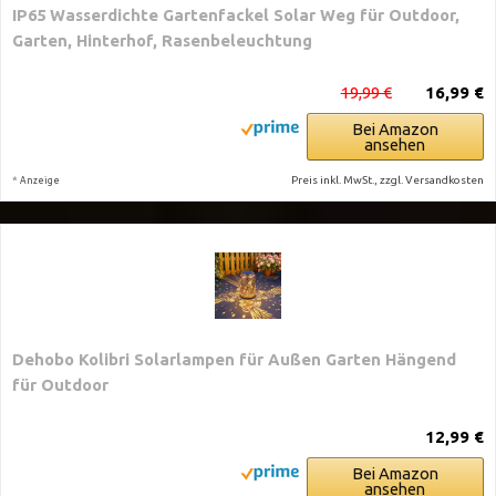
IP65 Wasserdichte Gartenfackel Solar Weg für Outdoor,
Garten, Hinterhof, Rasenbeleuchtung
19,99 €
16,99 €
Bei Amazon
ansehen
*
Preis inkl. MwSt., zzgl. Versandkosten
Anzeige
Dehobo Kolibri Solarlampen für Außen Garten Hängend
für Outdoor
12,99 €
Bei Amazon
ansehen