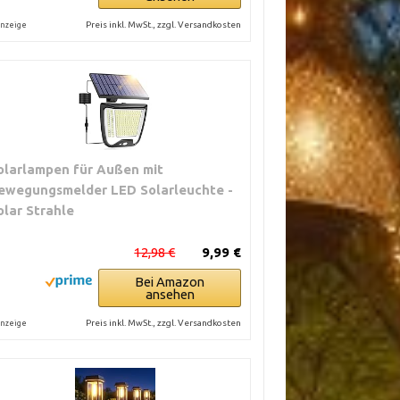
Preis inkl. MwSt., zzgl. Versandkosten
nzeige
olarlampen für Außen mit
ewegungsmelder LED Solarleuchte -
olar Strahle
12,98 €
9,99 €
Bei Amazon
ansehen
Preis inkl. MwSt., zzgl. Versandkosten
nzeige