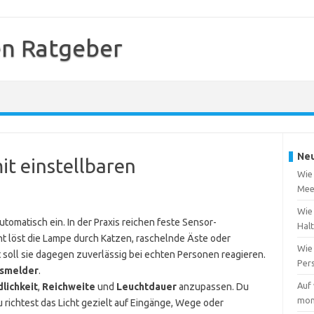
n Ratgeber
Neu
it einstellbaren
Wie
Mee
Wie
omatisch ein. In der Praxis reichen feste Sensor-
Hal
cht löst die Lampe durch Katzen, raschelnde Äste oder
Wie
t soll sie dagegen zuverlässig bei echten Personen reagieren.
Per
gsmelder
.
Auf
lichkeit
,
Reichweite
und
Leuchtdauer
anzupassen. Du
mon
u richtest das Licht gezielt auf Eingänge, Wege oder