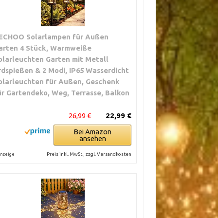
ECHOO Solarlampen für Außen
arten 4 Stück, Warmweiße
olarleuchten Garten mit Metall
rdspießen & 2 Modi, IP65 Wasserdicht
olarleuchten für Außen, Geschenk
ür Gartendeko, Weg, Terrasse, Balkon
26,99 €
22,99 €
Bei Amazon
ansehen
Preis inkl. MwSt., zzgl. Versandkosten
nzeige