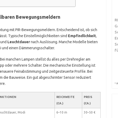
tellbaren Bewegungsmeldern
R
G
tung mit PIR-Bewegungsmeldern. Entscheidend ist, ob sich
S
ässt. Typische Einstellmöglichkeiten sind
Empfindlichkeit
,
E
und
Leuchtdauer
nach Auslösung. Manche Modelle bieten
S
di und einen Dämmerungsschalter.
f
 Bei manchen Lampen stellst du alles per Drehregler am
p oder mehrere Schalter. Die mechanische Einstellung ist
enauere Feinabstimmung und zeitgesteuerte Profile. Bei
die Bauweise. Ein gut abgeschirmter Sensor reduziert
ere.
*
A
UNKTIONEN
REICHWEITE
PREIS
(CA.)
(CA.)
Leuchtdauer, Modi
6–10 m
30–50 €