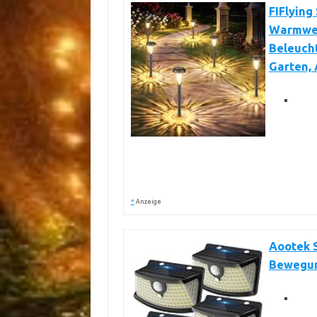
FIFlying
Warmwei
Beleucht
Garten, 
*
Anzeige
Aootek 
Bewegung