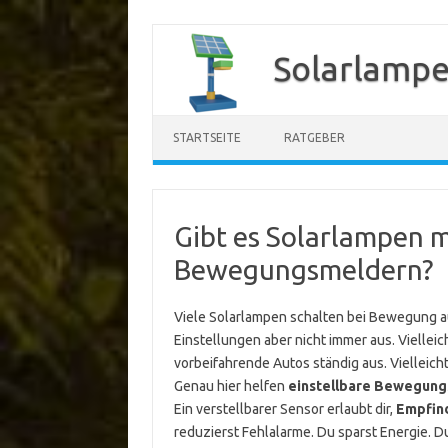
Zum
Inhalt
Solarlampe
springen
STARTSEITE
RATGEBER
Gibt es Solarlampen m
Bewegungsmeldern?
Viele Solarlampen schalten bei Bewegung aut
Einstellungen aber nicht immer aus. Viellei
vorbeifahrende Autos ständig aus. Vielleich
Genau hier helfen
einstellbare Bewegun
Ein verstellbarer Sensor erlaubt dir,
Empfind
reduzierst Fehlalarme. Du sparst Energie. D