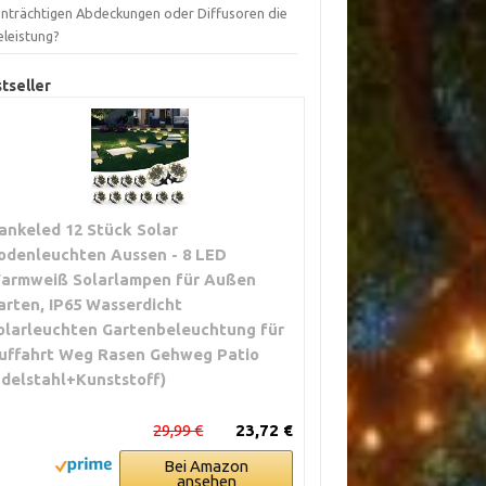
inträchtigen Abdeckungen oder Diffusoren die
eleistung?
tseller
ankeled 12 Stück Solar
odenleuchten Aussen - 8 LED
armweiß Solarlampen für Außen
arten, IP65 Wasserdicht
olarleuchten Gartenbeleuchtung für
uffahrt Weg Rasen Gehweg Patio
Edelstahl+Kunststoff)
29,99 €
23,72 €
Bei Amazon
ansehen