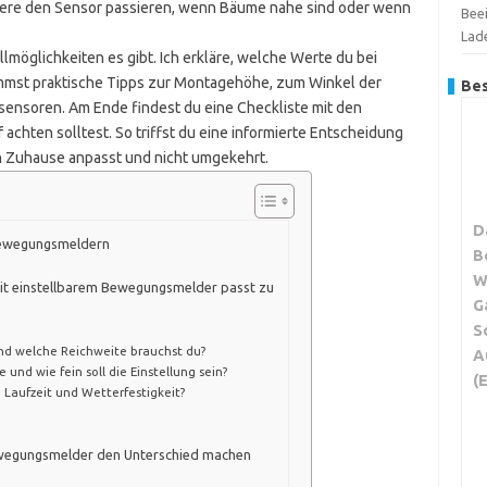
tiere den Sensor passieren, wenn Bäume nahe sind oder wenn
Bee
Lad
ellmöglichkeiten es gibt. Ich erkläre, welche Werte du bei
ommst praktische Tipps zur Montagehöhe, zum Winkel der
Bes
ensoren. Am Ende findest du eine Checkliste mit den
 achten solltest. So triffst du eine informierte Entscheidung
in Zuhause anpasst und nicht umgekehrt.
D
 Bewegungsmeldern
B
W
mit einstellbarem Bewegungsmelder passt zu
G
S
und welche Reichweite brauchst du?
A
 und wie fein soll die Einstellung sein?
(
t, Laufzeit und Wetterfestigkeit?
Bewegungsmelder den Unterschied machen