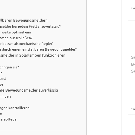
*
A
tellbaren Bewegungsmeldern
melder bei jedem Wetter zuverlässig?
chweite optimal ein?
Lampe ausschließen?
 besser als mechanische Regler?
ich durch einen einstellbaren Bewegungsmelder?
smelder in Solarlampen funktionieren
S
B
bringen sie?
S
it
test
ge
bare Bewegungsmelder zuverlässig
einigen
ngen kontrollieren
*
A
ge
warepflege