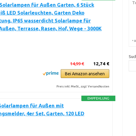
T
 Solarlampen für Außen Garten, 6 Stück
ß LED Solarleuchten, Garten Deko
ung, IP65 wasserdicht Solarlampe für
Außen, Terrasse, Rasen, Hof, Wege - 3000K
*
A
Suc
14,99 €
12,74 €
Bei Amazon ansehen
Preis inkl. MwSt., zzgl. Versandkosten
EMPFEHLUNG
Solarlampen für Außen mit
smelder, 4er Set, Garten, 120 LED