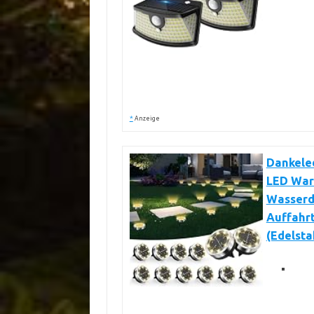
*
Anzeige
Dankeled
LED War
Wasserd
Auffahr
(Edelsta