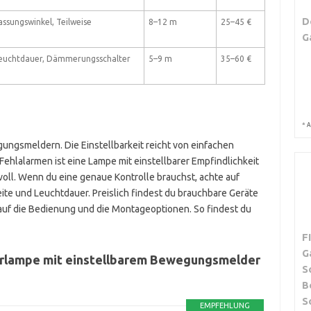
D
assungswinkel, Teilweise
8–12 m
25–45 €
G
 Leuchtdauer, Dämmerungsschalter
5–9 m
35–60 €
*
A
ungsmeldern. Die Einstellbarkeit reicht von einfachen
 Fehlalarmen ist eine Lampe mit einstellbarer Empfindlichkeit
ll. Wenn du eine genaue Kontrolle brauchst, achte auf
ite und Leuchtdauer. Preislich findest du brauchbare Geräte
auf die Bedienung und die Montageoptionen. So findest du
F
G
arlampe mit einstellbarem Bewegungsmelder
S
B
S
EMPFEHLUNG