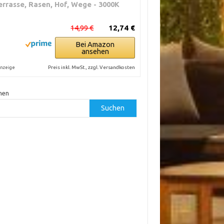
errasse, Rasen, Hof, Wege - 3000K
14,99 €
12,74 €
Bei Amazon
ansehen
Preis inkl. MwSt., zzgl. Versandkosten
nzeige
hen
Suchen