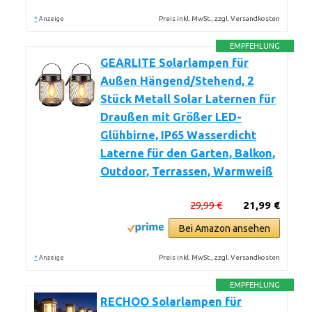
*
Preis inkl. MwSt., zzgl. Versandkosten
Anzeige
EMPFEHLUNG
GEARLITE Solarlampen für
Außen Hängend/Stehend, 2
Stück Metall Solar Laternen für
Draußen mit Größer LED-
Glühbirne, IP65 Wasserdicht
Laterne für den Garten, Balkon,
Outdoor, Terrassen, Warmweiß
29,99 €
21,99 €
Bei Amazon ansehen
*
Preis inkl. MwSt., zzgl. Versandkosten
Anzeige
EMPFEHLUNG
RECHOO Solarlampen für