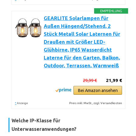
EMPFEHLUNG
GEARLITE Solarlampen für
Außen Hängend/Stehend, 2
Stück Metall Solar Laternen für
Draußen mit Größer LED-
Glühbirne, IP65 Wasserdicht
Laterne für den Garten, Balkon,
Outdoor, Terrassen, Warmweiß
29,99 €
21,99 €
Bei Amazon ansehen
*
Preis inkl. MwSt., zzgl. Versandkosten
Anzeige
Welche IP-Klasse für
Unterwasseranwendungen?