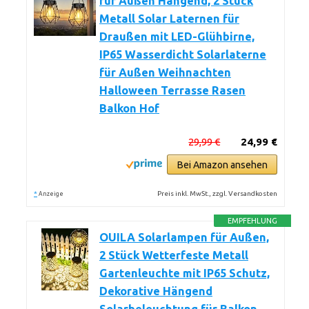
für Außen Hängend, 2 Stück
Metall Solar Laternen für
Draußen mit LED-Glühbirne,
IP65 Wasserdicht Solarlaterne
für Außen Weihnachten
Halloween Terrasse Rasen
Balkon Hof
29,99 €
24,99 €
Bei Amazon ansehen
*
Preis inkl. MwSt., zzgl. Versandkosten
Anzeige
EMPFEHLUNG
OUILA Solarlampen für Außen,
2 Stück Wetterfeste Metall
Gartenleuchte mit IP65 Schutz,
Dekorative Hängend