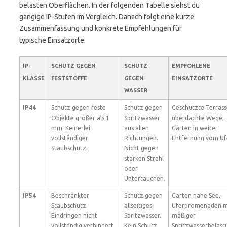
belasten Oberflächen. In der folgenden Tabelle siehst du
gängige IP-Stufen im Vergleich. Danach folgt eine kurze
Zusammenfassung und konkrete Empfehlungen für
typische Einsatzorte.
IP-
SCHUTZ GEGEN
SCHUTZ
EMPFOHLENE
KLASSE
FESTSTOFFE
GEGEN
EINSATZORTE
WASSER
IP44
Schutz gegen feste
Schutz gegen
Geschützte Terrass
Objekte größer als 1
Spritzwasser
überdachte Wege,
mm. Keinerlei
aus allen
Gärten in weiter
vollständiger
Richtungen.
Entfernung vom Uf
Staubschutz.
Nicht gegen
starken Strahl
oder
Untertauchen.
IP54
Beschränkter
Schutz gegen
Gärten nahe See,
Staubschutz.
allseitiges
Uferpromenaden m
Eindringen nicht
Spritzwasser.
mäßiger
vollständig verhindert,
Kein Schutz
Spritzwasserbelast