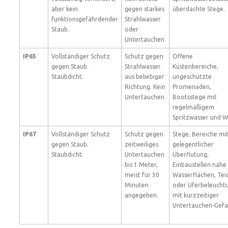
aber kein
gegen starkes
überdachte Stege.
funktionsgefährdender
Strahlwasser
Staub.
oder
Untertauchen.
IP65
Vollständiger Schutz
Schutz gegen
Offene
gegen Staub.
Strahlwasser
Küstenbereiche,
Staubdicht.
aus beliebiger
ungeschützte
Richtung. Kein
Promenaden,
Untertauchen.
Bootsstege mit
regelmäßigem
Spritzwasser und W
IP67
Vollständiger Schutz
Schutz gegen
Stege, Bereiche mi
gegen Staub.
zeitweiliges
gelegentlicher
Staubdicht.
Untertauchen
Überflutung,
bis 1 Meter,
Einbaustellen nahe
meist für 30
Wasserflächen, Tei
Minuten
oder Uferbeleucht
angegeben.
mit kurzzeitiger
Untertauchen-Gefa