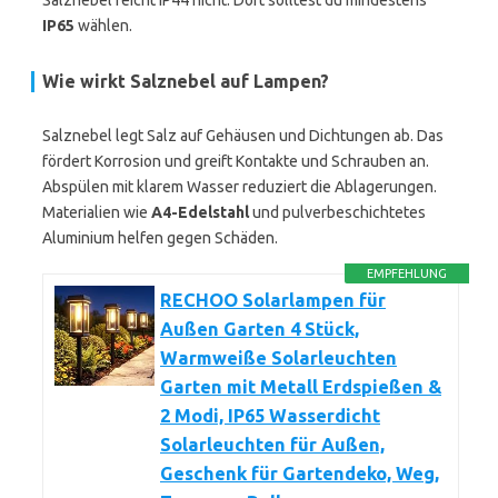
Salznebel reicht IP44 nicht. Dort solltest du mindestens
IP65
wählen.
Wie wirkt Salznebel auf Lampen?
Salznebel legt Salz auf Gehäusen und Dichtungen ab. Das
fördert Korrosion und greift Kontakte und Schrauben an.
Abspülen mit klarem Wasser reduziert die Ablagerungen.
Materialien wie
A4-Edelstahl
und pulverbeschichtetes
Aluminium helfen gegen Schäden.
EMPFEHLUNG
RECHOO Solarlampen für
Außen Garten 4 Stück,
Warmweiße Solarleuchten
Garten mit Metall Erdspießen &
2 Modi, IP65 Wasserdicht
Solarleuchten für Außen,
Geschenk für Gartendeko, Weg,