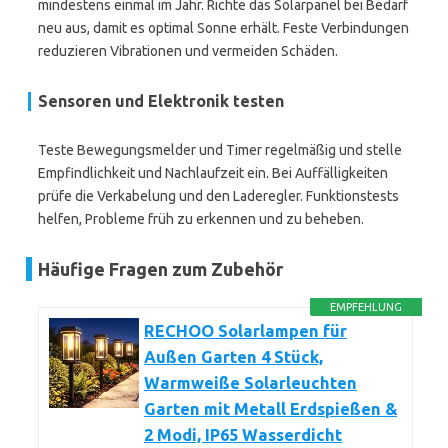
mindestens einmal im Jahr. Richte das Solarpanel bei Bedarf
neu aus, damit es optimal Sonne erhält. Feste Verbindungen
reduzieren Vibrationen und vermeiden Schäden.
Sensoren und Elektronik testen
Teste Bewegungsmelder und Timer regelmäßig und stelle
Empfindlichkeit und Nachlaufzeit ein. Bei Auffälligkeiten
prüfe die Verkabelung und den Laderegler. Funktionstests
helfen, Probleme früh zu erkennen und zu beheben.
Häufige Fragen zum Zubehör
EMPFEHLUNG
RECHOO Solarlampen für
Außen Garten 4 Stück,
Warmweiße Solarleuchten
Garten mit Metall Erdspießen &
2 Modi, IP65 Wasserdicht