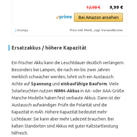
12,98 €
9,99 €
Bei Amazon ansehen
*
Preis inkl. MwSt., zzgl. Versandkosten
Anzeige
Ersatzakkus / höhere Kapazität
Ein frischer Akku kann die Leuchtdauer deutlich verlängern.
Besonders bei Lampen, die nach ein bis zwei Jahren
merklich schwächer werden, lohnt sich ein Austausch.
Achte auf
Spannung
und
einbaufähige Bauform
. Viele
Solarleuchten nutzen
NiMH-Akkus
in AA- oder AAA-Größe.
Manche Modelle haben fest verbaute Akkus. Dann ist der
Austausch aufwändiger. Prüfe die Polarität und die
Kapazität in mAh. Höhere Kapazität bedeutet mehr
Lichtdauer. Sie kann aber mehr Ladezeit brauchen. Bei
kalten Standorten sind Akkus mit guter Kaltstartleistung
hilfreich.