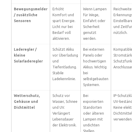
Bewegungsmelder
Erhöht
Wenn Lampen
Reichweite
/ zusätzliche
Komfort und
für Wege,
Erkennungs
Sensoren
spart Energie.
Einfahrt oder
Einstellbare
Licht nur bei
Sicherheit
und Zeitfu
Bedarf voll
genutzt
nützlich.
aktivieren.
werden.
Laderegler /
Schützt Akku
Bei externen
Kompatibl
kleine
vor Überladung
Panels oder
Stromstärk
Solarladeregler
und
hochwertigen
Schutzfunk
Tiefentladung.
Akkus. Wichtig
Anschlussa
Stabile
bei
Ladekennlinie.
selbstgebauten
Systemen.
Wetterschutz,
Schutz vor
Bei
IP-Schutzk
Gehäuse und
Wasser, Schnee
exponierten
UV-beständ
Dichtmittel
und UV.
Standorten
Keine elekt
Verlängert
oder älteren
Dichtmitte
Lebensdauer
Lampen mit
verwenden
der Elektronik.
undichten
Stellen.