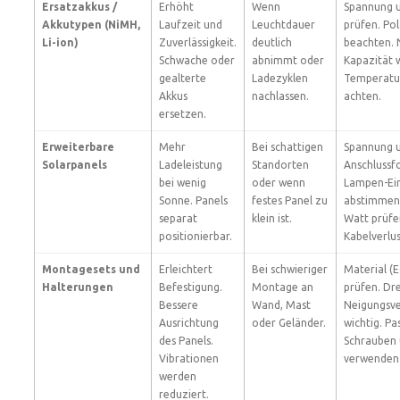
Ersatzakkus /
Erhöht
Wenn
Spannung 
Akkutypen (NiMH,
Laufzeit und
Leuchtdauer
prüfen. Pol
Li-ion)
Zuverlässigkeit.
deutlich
beachten. 
Schwache oder
abnimmt oder
Kapazität 
gealterte
Ladezyklen
Temperatur
Akkus
nachlassen.
achten.
ersetzen.
Erweiterbare
Mehr
Bei schattigen
Spannung 
Solarpanels
Ladeleistung
Standorten
Anschlussf
bei wenig
oder wenn
Lampen-Ei
Sonne. Panels
festes Panel zu
abstimmen.
separat
klein ist.
Watt prüfe
positionierbar.
Kabelverlu
Montagesets und
Erleichtert
Bei schwieriger
Material (E
Halterungen
Befestigung.
Montage an
prüfen. Dr
Bessere
Wand, Mast
Neigungsve
Ausrichtung
oder Geländer.
wichtig. P
des Panels.
Schrauben 
Vibrationen
verwenden
werden
reduziert.