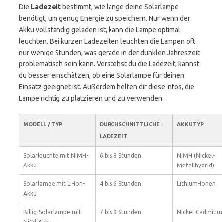
Die
Ladezeit
bestimmt, wie lange deine Solarlampe
benötigt, um genug Energie zu speichern. Nur wenn der
Akku vollständig geladen ist, kann die Lampe optimal
leuchten. Bei kurzen Ladezeiten leuchten die Lampen oft
nur wenige Stunden, was gerade in der dunklen Jahreszeit
problematisch sein kann. Verstehst du die Ladezeit, kannst
du besser einschätzen, ob eine Solarlampe für deinen
Einsatz geeignet ist. Außerdem helfen dir diese Infos, die
Lampe richtig zu platzieren und zu verwenden.
MODELL / TYP
DURCHSCHNITTLICHE
AKKUTYP
LADEZEIT
Solarleuchte mit NiMH-
6 bis 8 Stunden
NiMH (Nickel-
Akku
Metallhydrid)
Solarlampe mit Li-Ion-
4 bis 6 Stunden
Lithium-Ionen
Akku
Billig-Solarlampe mit
7 bis 9 Stunden
Nickel-Cadmium
NiCd-Akku