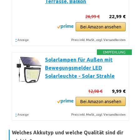
Terrasse, Balkon
26,99 €
22,99 €
Bei Amazon ansehen
*
Preis inkl. MwSt., zzgl. Versandkosten
Anzeige
EMPFEHLUNG
Solarlampen für Außen mit
Bewegungsmelder LED
Solarleuchte - Solar Strahle
12,98 €
9,99 €
Bei Amazon ansehen
*
Preis inkl. MwSt., zzgl. Versandkosten
Anzeige
Welches Akkutyp und welche Qualität sind dir