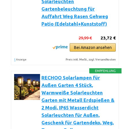
Solarleuchten
Gartenbeleuchtung für
Auffahrt Weg Rasen Gehweg
Patio (Edelstahl+Kunststoff)
29,99 €
23,72 €
Bei Amazon ansehen
*
Preis inkl. MwSt., zzgl. Versandkosten
Anzeige
EMPFEHLUNG
RECHOO Solarlampen für
Außen Garten 4 Stück,
Warmweiße Solarleuchten
Garten mit Metall Erdspießen &
2 Modi, IP65 Wasserdicht
Solarleuchten für Außen,
Geschenk für Gartendeko, Weg,