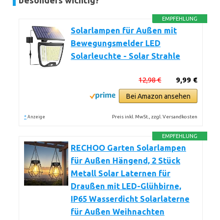
besonders wichtig?
EMPFEHLUNG
Solarlampen für Außen mit
Bewegungsmelder LED
Solarleuchte - Solar Strahle
12,98 €
9,99 €
Bei Amazon ansehen
*
Preis inkl. MwSt., zzgl. Versandkosten
Anzeige
EMPFEHLUNG
RECHOO Garten Solarlampen
für Außen Hängend, 2 Stück
Metall Solar Laternen für
Draußen mit LED-Glühbirne,
IP65 Wasserdicht Solarlaterne
für Außen Weihnachten