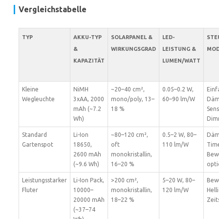
Vergleichstabelle
TYP
AKKU-TYP
SOLARPANEL &
LED-
STE
&
WIRKUNGSGRAD
LEISTUNG &
MOD
KAPAZITÄT
LUMEN/WATT
Kleine
NiMH
~20–40 cm²,
0.05–0.2 W,
Einf
Wegleuchte
3xAA, 2000
mono/poly, 13–
60–90 lm/W
Däm
mAh (~7.2
18 %
Sens
Wh)
Dim
Standard
Li-Ion
~80–120 cm²,
0.5–2 W, 80–
Däm
Gartenspot
18650,
oft
110 lm/W
Time
2600 mAh
monokristallin,
Bew
(~9.6 Wh)
16–20 %
opti
Leistungsstarker
Li-Ion Pack,
>200 cm²,
5–20 W, 80–
Bew
Fluter
10000–
monokristallin,
120 lm/W
Hell
20000 mAh
18–22 %
Zeit
(~37–74