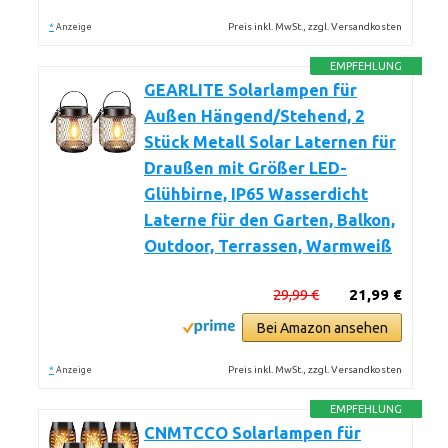
*
Preis inkl. MwSt., zzgl. Versandkosten
Anzeige
EMPFEHLUNG
GEARLITE Solarlampen für
Außen Hängend/Stehend, 2
Stück Metall Solar Laternen für
Draußen mit Größer LED-
Glühbirne, IP65 Wasserdicht
Laterne für den Garten, Balkon,
Outdoor, Terrassen, Warmweiß
29,99 €
21,99 €
Bei Amazon ansehen
*
Preis inkl. MwSt., zzgl. Versandkosten
Anzeige
EMPFEHLUNG
CNMTCCO Solarlampen für