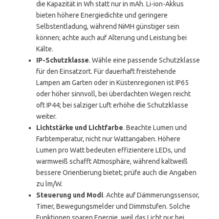
die Kapazität in Wh statt nur in mAh. Li-ion-Akkus
bieten höhere Energiedichte und geringere
Selbstentladung, während NiMH günstiger sein
können; achte auch auf Alterung und Leistung bei
Kälte.
IP-Schutzklasse
. Wähle eine passende Schutzklasse
für den Einsatzort. Für dauerhaft freistehende
Lampen am Garten oder in Küstenregionen ist IP65
oder höher sinnvoll, bei überdachten Wegen reicht
oft IP44; bei salziger Luft erhöhe die Schutzklasse
weiter.
Lichtstärke und Lichtfarbe
. Beachte Lumen und
Farbtemperatur, nicht nur Wattangaben. Höhere
Lumen pro Watt bedeuten effizientere LEDs, und
warmweiß schafft Atmosphäre, während kaltweiß
bessere Orientierung bietet; prüfe auch die Angaben
zu lm/W.
Steuerung und Modi
. Achte auf Dämmerungssensor,
Timer, Bewegungsmelder und Dimmstufen. Solche
Funktionen sparen Energie, weil das Licht nur bei