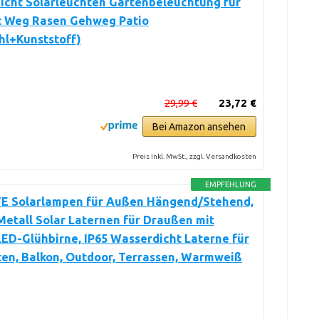
icht Solarleuchten Gartenbeleuchtung für
t Weg Rasen Gehweg Patio
hl+Kunststoff)
29,99 €
23,72 €
Bei Amazon ansehen
Preis inkl. MwSt., zzgl. Versandkosten
EMPFEHLUNG
E Solarlampen für Außen Hängend/Stehend,
Metall Solar Laternen für Draußen mit
ED-Glühbirne, IP65 Wasserdicht Laterne für
en, Balkon, Outdoor, Terrassen, Warmweiß