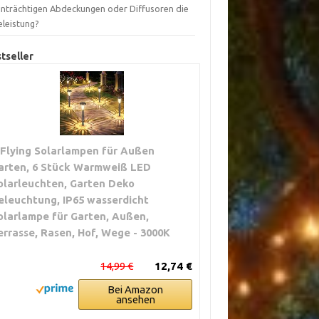
inträchtigen Abdeckungen oder Diffusoren die
eleistung?
tseller
IFlying Solarlampen für Außen
arten, 6 Stück Warmweiß LED
olarleuchten, Garten Deko
eleuchtung, IP65 wasserdicht
olarlampe für Garten, Außen,
errasse, Rasen, Hof, Wege - 3000K
14,99 €
12,74 €
Bei Amazon
ansehen