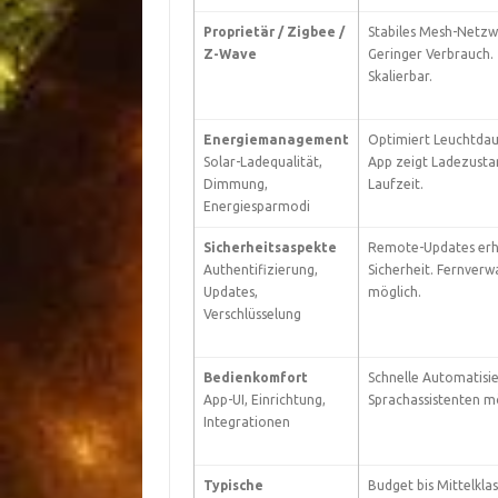
Proprietär / Zigbee /
Stabiles Mesh-Netzw
Z-Wave
Geringer Verbrauch.
Skalierbar.
Energiemanagement
Optimiert Leuchtdau
Solar-Ladequalität,
App zeigt Ladezusta
Dimmung,
Laufzeit.
Energiesparmodi
Sicherheitsaspekte
Remote-Updates er
Authentifizierung,
Sicherheit. Fernverw
Updates,
möglich.
Verschlüsselung
Bedienkomfort
Schnelle Automatisi
App-UI, Einrichtung,
Sprachassistenten mö
Integrationen
Typische
Budget bis Mittelkla