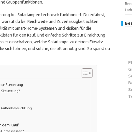
 und Gruppenfunktionen.
Bee
Lad
uerung bei Solarlampen technisch funktioniert. Du erfährst,
, worauf du bei Reichweite und Zuverlässigkeit achten
Bes
lität mit Smart-Home-Systemen und Risiken für die
isten für den Kauf. Und einfache Schritte zur Einrichtung
sser einschätzen, welche Solarlampe zu deinem Einsatz
ie sich lohnen, und solche, die oft unnötig sind. So sparst du
F
G
S
B
App-Steuerung
S
p-Steuerung?
T
e Außenbeleuchtung
or dem Kauf
rt‑Home passen?