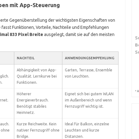
mpen mit App-Steuerung
urierte Gegenüberstellung der wichtigsten Eigenschaften von
 fasst Funktionen, Vorteile, Nachteile und Empfehlungen
mal 833 Pixel Breite
ausgelegt, damit sie auf den meisten
S
B
S
NACHTEIL
ANWENDUNGSEMPFEHLUNG
Abhängigkeit von App-
Garten, Terrasse, Ensemble
lich.
Qualität. Lernkurve bei
von Leuchten.
n.
Funktionen.
*
A
Höherer
Eignet sich bei gutem WLAN
rnet.
Energieverbrauch.
im Außenbereich und wenn
Benötigt stabiles
Fernzugriff wichtig ist.
Heimnetz.
auch.
Kurze Reichweite. Kein
Ideal für Balkon, einzelne
g ohne
nativer Fernzugriff ohne
Leuchten und kurze
Bridge.
Distanzen.