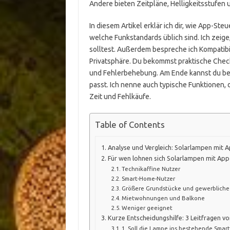
Andere bieten Zeitpläne, Helligkeitsstufen
In diesem Artikel erklär ich dir, wie App-Ste
welche Funkstandards üblich sind. Ich zeige
solltest. Außerdem bespreche ich Kompatibi
Privatsphäre. Du bekommst praktische Checkl
und Fehlerbehebung. Am Ende kannst du be
passt. Ich nenne auch typische Funktionen, d
Zeit und Fehlkäufe.
Table of Contents
Analyse und Vergleich: Solarlampen mit 
Für wen lohnen sich Solarlampen mit Ap
Technikaffine Nutzer
Smart-Home-Nutzer
Größere Grundstücke und gewerblich
Mietwohnungen und Balkone
Weniger geeignet
Kurze Entscheidungshilfe: 3 Leitfragen v
1. Soll die Lampe ins bestehende Sma