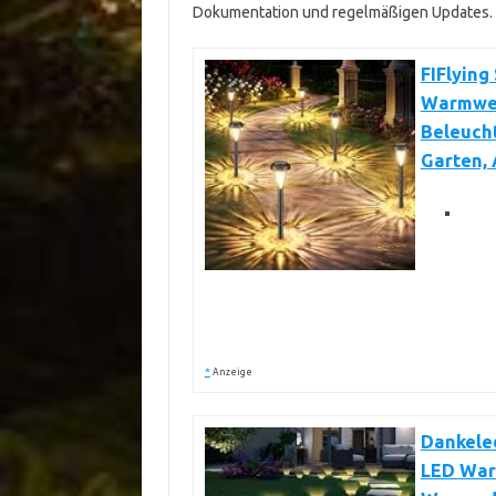
Dokumentation und regelmäßigen Updates.
FIFlying
Warmwei
Beleucht
Garten, 
*
Anzeige
Dankeled
LED War