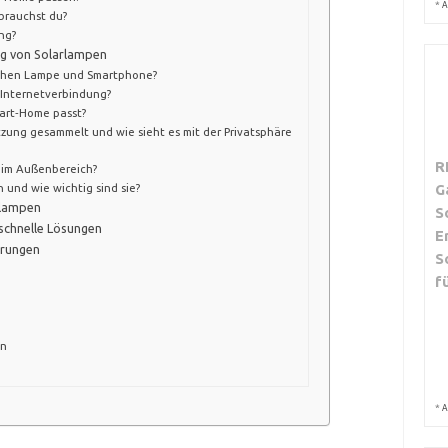
*
A
brauchst du?
ng?
ng von Solarlampen
schen Lampe und Smartphone?
 Internetverbindung?
mart‑Home passt?
ung gesammelt und wie sieht es mit der Privatsphäre
R
p im Außenbereich?
G
 und wie wichtig sind sie?
rlampen
S
schnelle Lösungen
E
erungen
S
f
en
*
A