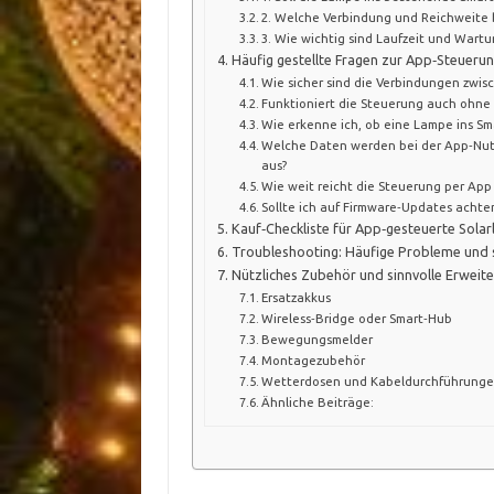
2. Welche Verbindung und Reichweite 
3. Wie wichtig sind Laufzeit und Wartu
Häufig gestellte Fragen zur App‑Steueru
Wie sicher sind die Verbindungen zwi
Funktioniert die Steuerung auch ohne
Wie erkenne ich, ob eine Lampe ins S
Welche Daten werden bei der App‑Nutz
aus?
Wie weit reicht die Steuerung per Ap
Sollte ich auf Firmware‑Updates achten
Kauf‑Checkliste für App‑gesteuerte Sola
Troubleshooting: Häufige Probleme und 
Nützliches Zubehör und sinnvolle Erweit
Ersatzakkus
Wireless‑Bridge oder Smart‑Hub
Bewegungsmelder
Montagezubehör
Wetterdosen und Kabeldurchführung
Ähnliche Beiträge: