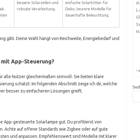
A
bessere Solarzellen und
einfache Solarlichter für
ab.
robuste Verarbeitung.
Deko, teurere Modelle für
L
eten
dauerhafte Beleuchtung.
G
S
H
sung gibt. Deine Wahl hängt von Reichweite, Energiebedarf und
n mit App-Steuerung?
*
A
r alle Nutzer gleichermaßen sinnvoll. Sie bieten klare
erung schätzt. Im folgenden Abschnitt zeige ich dir, welche
Suc
er besser zu einfacheren Lösungen greift.
e App-gesteuerte Solarlampe gut. Du profitierst von
. Achte auf offene Standards wie Zigbee oder auf gute
esten und anpassen. Empfehlenswert sind Modelle mit klarer