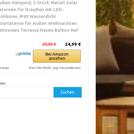
ußen Hängend, 2 Stück Metall Solar
aternen für Draußen mit LED-
lühbirne, IP65 Wasserdicht
olarlaterne für Außen Weihnachten
alloween Terrasse Rasen Balkon Hof
29,99 €
24,99 €
Bei Amazon
ansehen
Preis inkl. MwSt., zzgl. Versandkosten
nzeige
hen
Suchen