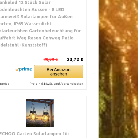
ankeled 12 Stück Solar
odenleuchten Aussen - 8 LED
armweiß Solarlampen für Außen
arten, IP65 Wasserdicht
olarleuchten Gartenbeleuchtung für
uffahrt Weg Rasen Gehweg Patio
Edelstahl+Kunststoff)
29,99 €
23,72 €
Bei Amazon
ansehen
Preis inkl. MwSt., zzgl. Versandkosten
nzeige
ECHOO Garten Solarlampen für