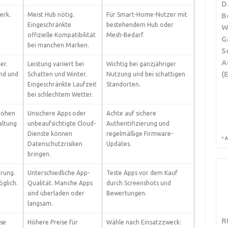
D
erk.
Meist Hub nötig.
Für Smart-Home-Nutzer mit
B
Eingeschränkte
bestehendem Hub oder
W
offizielle Kompatibilität
Mesh-Bedarf.
G
bei manchen Marken.
S
A
er.
Leistung variiert bei
Wichtig bei ganzjähriger
(
nd und
Schatten und Winter.
Nutzung und bei schattigen
Eingeschränkte Laufzeit
Standorten.
bei schlechtem Wetter.
höhen
Unsichere Apps oder
Achte auf sichere
altung
unbeaufsichtigte Cloud-
Authentifizierung und
Dienste können
regelmäßige Firmware-
*
A
Datenschutzrisiken
Updates.
bringen.
erung.
Unterschiedliche App-
Teste Apps vor dem Kauf
glich.
Qualität. Manche Apps
durch Screenshots und
sind überladen oder
Bewertungen.
langsam.
R
sse
Höhere Preise für
Wähle nach Einsatzzweck: