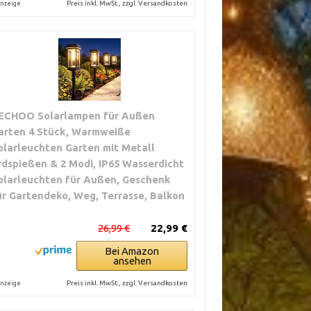
Preis inkl. MwSt., zzgl. Versandkosten
nzeige
ECHOO Solarlampen für Außen
arten 4 Stück, Warmweiße
olarleuchten Garten mit Metall
rdspießen & 2 Modi, IP65 Wasserdicht
olarleuchten für Außen, Geschenk
ür Gartendeko, Weg, Terrasse, Balkon
26,99 €
22,99 €
Bei Amazon
ansehen
Preis inkl. MwSt., zzgl. Versandkosten
nzeige