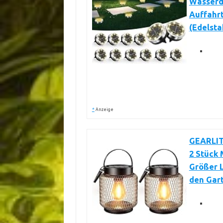
Wasserd
Auffahr
(Edelsta
*
Anzeige
GEARLIT
2 Stück 
Größer L
den Gart