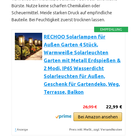
Bürste. Nutze keine scharfen Chemikalien oder
Scheuermittel. Meide starken Druck auf empfindliche
Bauteile. Bei Feuchtigkeit zuerst trocknen lassen.
EMPFEHLUNG
RECHOO Solarlampen für
Außen Garten 4 Stück,
Warmweiße Solarleuchten
Garten mit Metall Erdspießen &
2 Modi, IP65 Wasserdicht
Solarleuchten für Außen,
Geschenk für Gartendeko, Weg,
Terrasse, Balkon
26,99 €
22,99 €
Bei Amazon ansehen
*
Preis inkl. MwSt., zzgl. Versandkosten
Anzeige