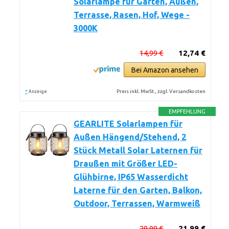
Solarlampe für Garten, Außen,
Terrasse, Rasen, Hof, Wege -
3000K
14,99 €
12,74 €
Bei Amazon ansehen
*
Preis inkl. MwSt., zzgl. Versandkosten
Anzeige
EMPFEHLUNG
GEARLITE Solarlampen für
Außen Hängend/Stehend, 2
Stück Metall Solar Laternen für
Draußen mit Größer LED-
Glühbirne, IP65 Wasserdicht
Laterne für den Garten, Balkon,
Outdoor, Terrassen, Warmweiß
29,99 €
21,99 €