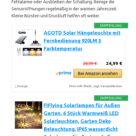
Fehlalarme oder Ausbleiben der Schaltung. Reinige die
Sensoröffnungen regelmäßig in der warmen Jahreszeit.
Kleine Bürsten und Druckluft helfen oft weiter.
EMPFEHLUNG
AGOTD Solar Hängeleuchte mit
Fernbedienung 920LM 3
Farbtemperatur
26,99 €
24,99 €
Bei Amazon ansehen
*
Preis inkl. MwSt., zzgl. Versandkosten
Anzeige
EMPFEHLUNG
FIFlying Solarlampen für Außen
Garten, 6 Stück Warmweiß LED
Solarleuchten, Garten Deko
Beleuchtung, IP65 wasserdicht