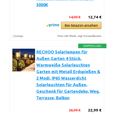
3000K
14,99 €
12,74 €
Bei Amazon ansehen
*
Preis inkl. MwSt., zzgl. Versandkosten
Anzeige
EMPFEHLUNG
RECHOO Solarlampen für
Außen Garten 4 Stück,
Warmweiße Solarleuchten
Garten mit Metall Erdspießen &
2 Modi, IP65 Wasserdicht
Solarleuchten für Außen,
Geschenk für Gartendeko, Weg,
Terrasse, Balkon
26,99 €
22,99 €