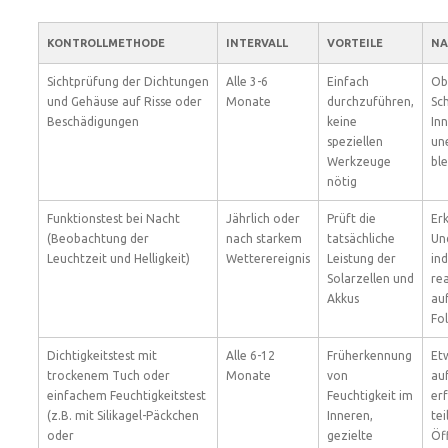
KONTROLLMETHODE
INTERVALL
VORTEILE
NA
Sichtprüfung der Dichtungen
Alle 3-6
Einfach
Obe
und Gehäuse auf Risse oder
Monate
durchzuführen,
Sc
Beschädigungen
keine
In
speziellen
un
Werkzeuge
bl
nötig
Funktionstest bei Nacht
Jährlich oder
Prüft die
Er
(Beobachtung der
nach starkem
tatsächliche
Un
Leuchtzeit und Helligkeit)
Wetterereignis
Leistung der
ind
Solarzellen und
rea
Akkus
au
Fo
Dichtigkeitstest mit
Alle 6-12
Früherkennung
Et
trockenem Tuch oder
Monate
von
au
einfachem Feuchtigkeitstest
Feuchtigkeit im
er
(z.B. mit Silikagel-Päckchen
Inneren,
tei
oder
gezielte
Öf