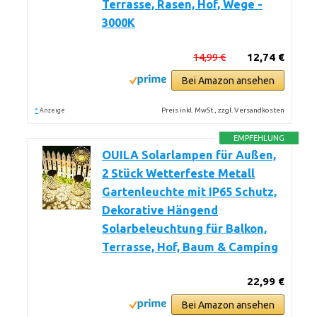
Terrasse, Rasen, Hof, Wege -
3000K
14,99 €
12,74 €
Bei Amazon ansehen
*
Preis inkl. MwSt., zzgl. Versandkosten
Anzeige
EMPFEHLUNG
OUILA Solarlampen für Außen,
2 Stück Wetterfeste Metall
Gartenleuchte mit IP65 Schutz,
Dekorative Hängend
Solarbeleuchtung für Balkon,
Terrasse, Hof, Baum & Camping
22,99 €
Bei Amazon ansehen