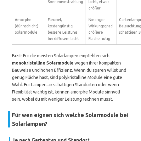
Sonneneinstrahlung
Licht, etwas
größer
Amorphe
Flexibel,
Niedriger
Gartenlamp
(dünnschicht)
kostengünstig,
Wirkungsgrad,
Beleuchtung
Solarmodule
bessere Leistung
größere
schattigen S
bei diffusem Licht
Fläche nötig
Fazit: Für die meisten Solarlampen empfehlen sich
monokristalline Solarmodule
wegen ihrer kompakten
Bauweise und hohen Effizienz. Wenn du sparen willst und
genug Fläche hast, sind polykristalline Module eine gute
Wahl. Für Lampen an schattigen Standorten oder wenn
Flexibilität wichtig ist, können amorphe Module sinnvoll
sein, wobei du mit weniger Leistung rechnen musst.
Für wen eignen sich welche Solarmodule bei
Solarlampen?
Je nach Gartentyp und Standort