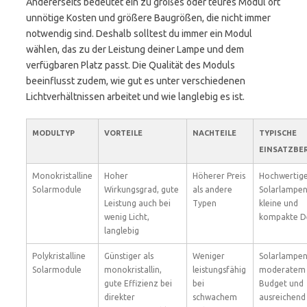
Andererseits bedeutet ein zu großes oder teures Modul oft
unnötige Kosten und größere Baugrößen, die nicht immer
notwendig sind. Deshalb solltest du immer ein Modul
wählen, das zu der Leistung deiner Lampe und dem
verfügbaren Platz passt. Die Qualität des Moduls
beeinflusst zudem, wie gut es unter verschiedenen
Lichtverhältnissen arbeitet und wie langlebig es ist.
MODULTYP
VORTEILE
NACHTEILE
TYPISCHE
EINSATZBER
Monokristalline
Hoher
Höherer Preis
Hochwertig
Solarmodule
Wirkungsgrad, gute
als andere
Solarlampen
Leistung auch bei
Typen
kleine und
wenig Licht,
kompakte D
langlebig
Polykristalline
Günstiger als
Weniger
Solarlampen
Solarmodule
monokristallin,
leistungsfähig
moderatem
gute Effizienz bei
bei
Budget und
direkter
schwachem
ausreichend