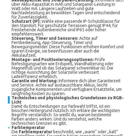
Akkukapazität und Solarpanel-Leistung:
Informiere dich
über Akku-Kapazität in mAh und Solarpanel-Leistung in
Watt oder mA. Längere Laufzeiten und gute
Nachladeleistung an bewölkten Tagen sind entscheidend
für Zuverlässigkeit.
Schutzart (IP):
Wähle eine passende IP-Schutzklasse für
den Standort. Für geschützte Terrassen genügt IP44, für
freistehende Außenbereiche sind IP65 oder höher
empfehlenswert.
Steuerung, Timer und Sensoren:
Achte auf
Fernbedienung, App-Steuerung, Timer und
Bewegungsmelder. Diese Funktionen erhöhen Komfort und
sparen Energie, sie beeinflussen aber auch die
Akkulaufzeit.
Montage- und Positionierungsoptionen:
Prüfe
Befestigungsarten wie Erdspieß, Wandhalterung oder
Magnetfuß und ob das Solarpanel schwenkbar ist. Die
richtige Ausrichtung der Solarzelle verbessert
Ladeeffizienz erheblich.
Garantie und Wartung:
Informiere dich über Garantiezeit
und Service. Achte auf austauschbare Akkus, leicht
zugängliche Komponenten und verfügbare Ersatzteile, um
langfristig Kosten zu sparen.
Technisches und physiologisches Grundwissen zu RGB-
Licht
Damit du Entscheidungen zur Farbwahl triffst, ist ein
bisschen Hintergrund nützlich. Ich erkläre die wichtigsten
Begriffe verständlich. So weißt du, warum bestimmte
Farben anders wirken. Und du verstehst, welche
technischen Grenzen es gibt.
Farbtemperatur
Die
Farbtemperatur
beschreibt, wie „warm“ oder „kalt“