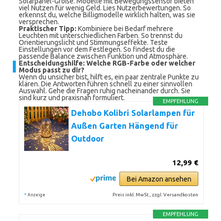
Solarpanel-Größe. Modelle mit Bewegungssensor bieten
viel Nutzen für wenig Geld. Lies Nutzerbewertungen. So
erkennst du, welche Billigmodelle wirklich halten, was sie
versprechen.
Praktischer Tipp:
Kombiniere bei Bedarf mehrere
Leuchten mit unterschiedlichen Farben. So trennst du
Orientierungslicht und Stimmungseffekte. Teste
Einstellungen vor dem Festlegen. So findest du die
passende Balance zwischen Funktion und Atmosphäre.
Entscheidungshilfe: Welche RGB-Farbe oder welcher
Modus passt zu dir?
Wenn du unsicher bist, hilft es, ein paar zentrale Punkte zu
klären. Die Antworten führen schnell zu einer sinnvollen
Auswahl. Gehe die Fragen ruhig nacheinander durch. Sie
sind kurz und praxisnah formuliert.
EMPFEHLUNG
Dehobo Kolibri Solarlampen für
Außen Garten Hängend für
Outdoor
12,99 €
Bei Amazon ansehen
*
Preis inkl. MwSt., zzgl. Versandkosten
Anzeige
EMPFEHLUNG