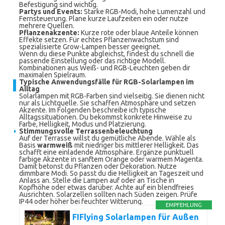
Befestigung sind wichtig.
Partys und Events:
Starke RGB-Modi, hohe Lumenzahl und
Fernsteuerung. Plane kurze Laufzeiten ein oder nutze
mehrere Quellen.
Pflanzenakzente:
Kurze rote oder blaue Anteile können
Effekte setzen. Für echtes Pflanzenwachstum sind
spezialisierte Grow-Lampen besser geeignet.
Wenn du diese Punkte abgleichst, findest du schnell die
passende Einstellung oder das richtige Modell.
Kombinationen aus Weiß- und RGB-Leuchten geben dir
maximalen Spielraum.
Typische Anwendungsfälle für RGB-Solarlampen im
Alltag
Solarlampen mit RGB-Farben sind vielseitig. Sie dienen nicht
nur als Lichtquelle. Sie schaffen Atmosphäre und setzen
Akzente. Im Folgenden beschreibe ich typische
Alltagssituationen. Du bekommst konkrete Hinweise zu
Farbe, Helligkeit, Modus und Platzierung.
Stimmungsvolle Terrassenbeleuchtung
Auf der Terrasse willst du gemütliche Abende. Wähle als
Basis
warmweiß
mit niedriger bis mittlerer Helligkeit. Das
schafft eine einladende Atmosphäre. Ergänze punktuell
farbige Akzente in sanftem Orange oder warmem Magenta.
Damit betonst du Pflanzen oder Dekoration. Nutze
dimmbare Modi. So passt du die Helligkeit an Tageszeit und
Anlass an. Stelle die Lampen auf oder an Tische in
Kopfhöhe oder etwas darüber. Achte auf ein blendfreies
Ausrichten. Solarzellen sollten nach Süden zeigen. Prüfe
IP44 oder höher bei feuchter Witterung.
EMPFEHLUNG
FIFlying Solarlampen für Außen