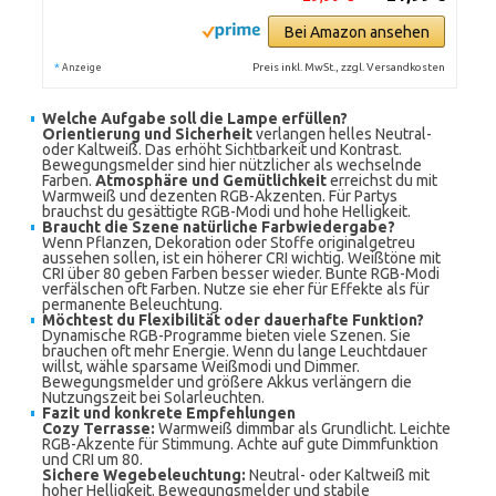
Bei Amazon ansehen
*
Preis inkl. MwSt., zzgl. Versandkosten
Anzeige
Welche Aufgabe soll die Lampe erfüllen?
Orientierung und Sicherheit
verlangen helles Neutral-
oder Kaltweiß. Das erhöht Sichtbarkeit und Kontrast.
Bewegungsmelder sind hier nützlicher als wechselnde
Farben.
Atmosphäre und Gemütlichkeit
erreichst du mit
Warmweiß und dezenten RGB-Akzenten. Für Partys
brauchst du gesättigte RGB-Modi und hohe Helligkeit.
Braucht die Szene natürliche Farbwiedergabe?
Wenn Pflanzen, Dekoration oder Stoffe originalgetreu
aussehen sollen, ist ein höherer CRI wichtig. Weißtöne mit
CRI über 80 geben Farben besser wieder. Bunte RGB-Modi
verfälschen oft Farben. Nutze sie eher für Effekte als für
permanente Beleuchtung.
Möchtest du Flexibilität oder dauerhafte Funktion?
Dynamische RGB-Programme bieten viele Szenen. Sie
brauchen oft mehr Energie. Wenn du lange Leuchtdauer
willst, wähle sparsame Weißmodi und Dimmer.
Bewegungsmelder und größere Akkus verlängern die
Nutzungszeit bei Solarleuchten.
Fazit und konkrete Empfehlungen
Cozy Terrasse:
Warmweiß dimmbar als Grundlicht. Leichte
RGB-Akzente für Stimmung. Achte auf gute Dimmfunktion
und CRI um 80.
Sichere Wegebeleuchtung:
Neutral- oder Kaltweiß mit
hoher Helligkeit. Bewegungsmelder und stabile