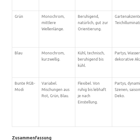
Grün
Monochrom,
Beruhigend,
Gartenakzent
mittlere
natürlich, gut zur
Teichilluminat
Wellenlänge.
Orientierung.
Blau
Monochrom,
Kühl, technisch,
Partys, Wasser
kurzwellig.
beruhigend bis
dekorative Ak
kühl.
Bunte RGB-
Variabel.
Flexibel. Von
Partys, dynam
Modi
Mischungen aus
ruhig bis lebhaft
Szenen, saiso
Rot, Grün, Blau.
je nach
Deko.
Einstellung.
Zusammenfassung