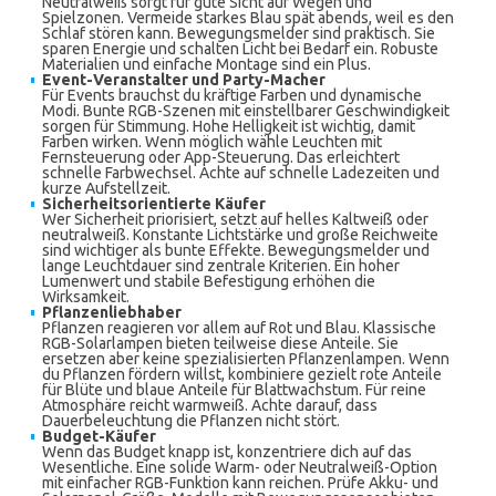
Neutralweiß sorgt für gute Sicht auf Wegen und
Spielzonen. Vermeide starkes Blau spät abends, weil es den
Schlaf stören kann. Bewegungsmelder sind praktisch. Sie
sparen Energie und schalten Licht bei Bedarf ein. Robuste
Materialien und einfache Montage sind ein Plus.
Event-Veranstalter und Party-Macher
Für Events brauchst du kräftige Farben und dynamische
Modi. Bunte RGB-Szenen mit einstellbarer Geschwindigkeit
sorgen für Stimmung. Hohe Helligkeit ist wichtig, damit
Farben wirken. Wenn möglich wähle Leuchten mit
Fernsteuerung oder App-Steuerung. Das erleichtert
schnelle Farbwechsel. Achte auf schnelle Ladezeiten und
kurze Aufstellzeit.
Sicherheitsorientierte Käufer
Wer Sicherheit priorisiert, setzt auf helles Kaltweiß oder
neutralweiß. Konstante Lichtstärke und große Reichweite
sind wichtiger als bunte Effekte. Bewegungsmelder und
lange Leuchtdauer sind zentrale Kriterien. Ein hoher
Lumenwert und stabile Befestigung erhöhen die
Wirksamkeit.
Pflanzenliebhaber
Pflanzen reagieren vor allem auf Rot und Blau. Klassische
RGB-Solarlampen bieten teilweise diese Anteile. Sie
ersetzen aber keine spezialisierten Pflanzenlampen. Wenn
du Pflanzen fördern willst, kombiniere gezielt rote Anteile
für Blüte und blaue Anteile für Blattwachstum. Für reine
Atmosphäre reicht warmweiß. Achte darauf, dass
Dauerbeleuchtung die Pflanzen nicht stört.
Budget-Käufer
Wenn das Budget knapp ist, konzentriere dich auf das
Wesentliche. Eine solide Warm- oder Neutralweiß-Option
mit einfacher RGB-Funktion kann reichen. Prüfe Akku- und