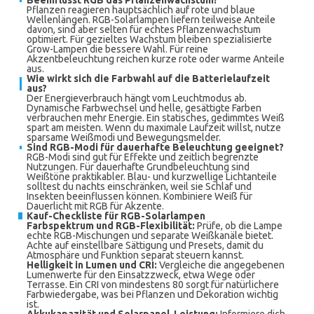
Beeinflusst RGB das Pflanzenwachstum?
Pflanzen reagieren hauptsächlich auf rote und blaue
Wellenlängen. RGB-Solarlampen liefern teilweise Anteile
davon, sind aber selten für echtes Pflanzenwachstum
optimiert. Für gezieltes Wachstum bleiben spezialisierte
Grow-Lampen die bessere Wahl. Für reine
Akzentbeleuchtung reichen kurze rote oder warme Anteile
aus.
Wie wirkt sich die Farbwahl auf die Batterielaufzeit
aus?
Der Energieverbrauch hängt vom Leuchtmodus ab.
Dynamische Farbwechsel und helle, gesättigte Farben
verbrauchen mehr Energie. Ein statisches, gedimmtes Weiß
spart am meisten. Wenn du maximale Laufzeit willst, nutze
sparsame Weißmodi und Bewegungsmelder.
Sind RGB-Modi für dauerhafte Beleuchtung geeignet?
RGB-Modi sind gut für Effekte und zeitlich begrenzte
Nutzungen. Für dauerhafte Grundbeleuchtung sind
Weißtöne praktikabler. Blau- und kurzwellige Lichtanteile
solltest du nachts einschränken, weil sie Schlaf und
Insekten beeinflussen können. Kombiniere Weiß für
Dauerlicht mit RGB für Akzente.
Kauf-Checkliste für RGB-Solarlampen
Farbspektrum und RGB-Flexibilität:
Prüfe, ob die Lampe
echte RGB-Mischungen und separate Weißkanäle bietet.
Achte auf einstellbare Sättigung und Presets, damit du
Atmosphäre und Funktion separat steuern kannst.
Helligkeit in Lumen und CRI:
Vergleiche die angegebenen
Lumenwerte für den Einsatzzweck, etwa Wege oder
Terrasse. Ein CRI von mindestens 80 sorgt für natürlichere
Farbwiedergabe, was bei Pflanzen und Dekoration wichtig
ist.