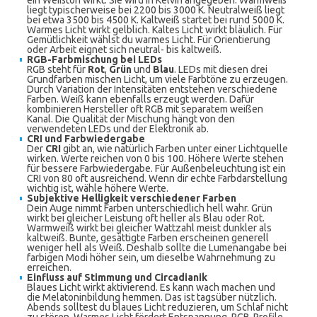
ein Weißton wirkt. Sie wird in Kelvin angegeben. Warmweiß
liegt typischerweise bei 2200 bis 3000 K. Neutralweiß liegt
bei etwa 3500 bis 4500 K. Kaltweiß startet bei rund 5000 K.
Warmes Licht wirkt gelblich. Kaltes Licht wirkt bläulich. Für
Gemütlichkeit wählst du warmes Licht. Für Orientierung
oder Arbeit eignet sich neutral- bis kaltweiß.
RGB-Farbmischung bei LEDs
RGB steht für
Rot
,
Grün
und
Blau
. LEDs mit diesen drei
Grundfarben mischen Licht, um viele Farbtöne zu erzeugen.
Durch Variation der Intensitäten entstehen verschiedene
Farben. Weiß kann ebenfalls erzeugt werden. Dafür
kombinieren Hersteller oft RGB mit separatem weißen
Kanal. Die Qualität der Mischung hängt von den
verwendeten LEDs und der Elektronik ab.
CRI und Farbwiedergabe
Der
CRI
gibt an, wie natürlich Farben unter einer Lichtquelle
wirken. Werte reichen von 0 bis 100. Höhere Werte stehen
für bessere Farbwiedergabe. Für Außenbeleuchtung ist ein
CRI von 80 oft ausreichend. Wenn dir echte Farbdarstellung
wichtig ist, wähle höhere Werte.
Subjektive Helligkeit verschiedener Farben
Dein Auge nimmt Farben unterschiedlich hell wahr. Grün
wirkt bei gleicher Leistung oft heller als Blau oder Rot.
Warmweiß wirkt bei gleicher Wattzahl meist dunkler als
kaltweiß. Bunte, gesättigte Farben erscheinen generell
weniger hell als Weiß. Deshalb sollte die Lumenangabe bei
farbigen Modi höher sein, um dieselbe Wahrnehmung zu
erreichen.
Einfluss auf Stimmung und Circadianik
Blaues Licht wirkt aktivierend. Es kann wach machen und
die Melatoninbildung hemmen. Das ist tagsüber nützlich.
Abends solltest du blaues Licht reduzieren, um Schlaf nicht