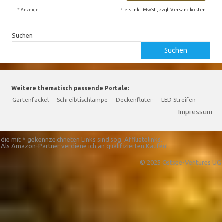
*
Preis inkl. MwSt., zzgl. Versandkosten
Anzeige
Suchen
Suchen
Weitere thematisch passende Portale:
Gartenfackel
·
Schreibtischlampe
·
Deckenfluter
·
LED Streifen
Impressum
die mit * gekennzeichneten Links sind sog. Affiliatelinks.
Als Amazon-Partner verdiene ich an qualifizierten Käufen!
© 2025 Ostsee-Ventures UG