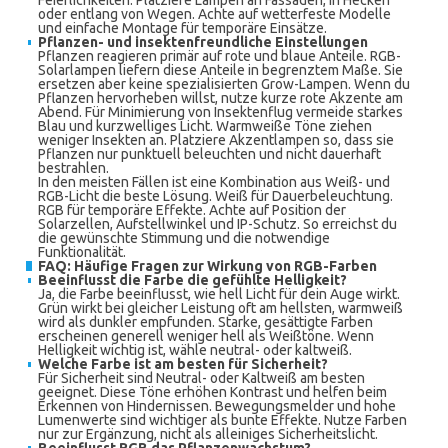
Feierlichkeiten. Platziere Lampen an Fassaden, in Hecken
oder entlang von Wegen. Achte auf wetterfeste Modelle
und einfache Montage für temporäre Einsätze.
Pflanzen- und insektenfreundliche Einstellungen
Pflanzen reagieren primär auf rote und blaue Anteile. RGB-
Solarlampen liefern diese Anteile in begrenztem Maße. Sie
ersetzen aber keine spezialisierten Grow-Lampen. Wenn du
Pflanzen hervorheben willst, nutze kurze rote Akzente am
Abend. Für Minimierung von Insektenflug vermeide starkes
Blau und kurzwelliges Licht. Warmweiße Töne ziehen
weniger Insekten an. Platziere Akzentlampen so, dass sie
Pflanzen nur punktuell beleuchten und nicht dauerhaft
bestrahlen.
In den meisten Fällen ist eine Kombination aus Weiß- und
RGB-Licht die beste Lösung. Weiß für Dauerbeleuchtung.
RGB für temporäre Effekte. Achte auf Position der
Solarzellen, Aufstellwinkel und IP-Schutz. So erreichst du
die gewünschte Stimmung und die notwendige
Funktionalität.
FAQ: Häufige Fragen zur Wirkung von RGB-Farben
Beeinflusst die Farbe die gefühlte Helligkeit?
Ja, die Farbe beeinflusst, wie hell Licht für dein Auge wirkt.
Grün wirkt bei gleicher Leistung oft am hellsten, warmweiß
wird als dunkler empfunden. Starke, gesättigte Farben
erscheinen generell weniger hell als Weißtöne. Wenn
Helligkeit wichtig ist, wähle neutral- oder kaltweiß.
Welche Farbe ist am besten für Sicherheit?
Für Sicherheit sind Neutral- oder Kaltweiß am besten
geeignet. Diese Töne erhöhen Kontrast und helfen beim
Erkennen von Hindernissen. Bewegungsmelder und hohe
Lumenwerte sind wichtiger als bunte Effekte. Nutze Farben
nur zur Ergänzung, nicht als alleiniges Sicherheitslicht.