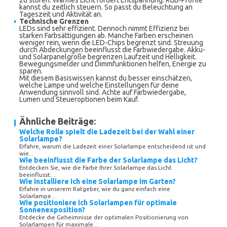
zu stören. Warmes Licht fördert Entspannung. RGB-Profile
kannst du zeitlich steuern. So passt du Beleuchtung an
Tageszeit und Aktivität an.
Technische Grenzen
LEDs sind sehr effizient. Dennoch nimmt Effizienz bei
starken Farbsättigungen ab. Manche Farben erscheinen
weniger rein, wenn die LED-Chips begrenzt sind. Streuung
durch Abdeckungen beeinflusst die Farbwiedergabe. Akku-
und Solarpanelgröße begrenzen Laufzeit und Helligkeit.
Bewegungsmelder und Dimmfunktionen helfen, Energie zu
sparen.
Mit diesem Basiswissen kannst du besser einschätzen,
welche Lampe und welche Einstellungen für deine
Anwendung sinnvoll sind. Achte auf Farbwiedergabe,
Lumen und Steueroptionen beim Kauf.
Ähnliche Beiträge:
Welche Rolle spielt die Ladezeit bei der Wahl einer
Solarlampe?
Erfahre, warum die Ladezeit einer Solarlampe entscheidend ist und
wie...
Wie beeinflusst die Farbe der Solarlampe das Licht?
Entdecken Sie, wie die Farbe Ihrer Solarlampe das Licht
beeinflusst:...
Wie installiere ich eine Solarlampe im Garten?
Erfahre in unserem Ratgeber, wie du ganz einfach eine
Solarlampe...
Wie positioniere ich Solarlampen für optimale
Sonnenexposition?
Entdecke die Geheimnisse der optimalen Positionierung von
Solarlampen für maximale...