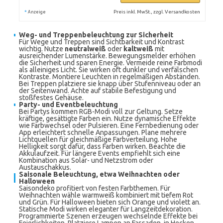
*
Preis inkl. MwSt., zzgl. Versandkosten
Anzeige
Weg- und Treppenbeleuchtung zur Sicherheit
Für Wege und Treppen sind Sichtbarkeit und Kontrast
wichtig. Nutze
neutralweiß
oder
kaltweiß
mit
ausreichender Lumenstärke. Bewegungsmelder erhöhen
die Sicherheit und sparen Energie. Vermeide reine Farbmodi
als alleiniges Licht. Sie wirken oft dunkler und verfälschen
Kontraste. Montiere Leuchten in regelmäßigen Abständen.
Bei Treppen platziere sie knapp über Stufenniveau oder an
der Seitenwand. Achte auf stabile Befestigung und
stoßfestes Gehäuse.
Party- und Eventbeleuchtung
Bei Partys kommen RGB-Modi voll zur Geltung. Setze
kräftige, gesättigte Farben ein. Nutze dynamische Effekte
wie Farbwechsel oder Pulsieren. Eine Fernbedienung oder
App erleichtert schnelle Anpassungen. Plane mehrere
Lichtquellen für gleichmäßige Farbverteilung. Hohe
Helligkeit sorgt dafür, dass Farben wirken. Beachte die
Akkulaufzeit. Für längere Events empfiehlt sich eine
Kombination aus Solar- und Netzstrom oder
Austauschakkus.
Saisonale Beleuchtung, etwa Weihnachten oder
Halloween
Saisondeko profitiert von festen Farbthemen. Für
Weihnachten wähle warmweiß kombiniert mit tiefem Rot
und Grün. Für Halloween bieten sich Orange und violett an.
Statische Modi wirken eleganter für Langzeitdekoration.
Programmierte Szenen erzeugen wechselnde Effekte bei